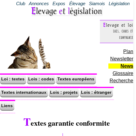
Club
Annonces
Expos
Élevage
Siamois
Législation
Elevage
e
t
l
égislation
Elevage et loi
Lois, codes et
compagnie
Plan
Newsletter
News
Glossaire
Loi : textes
Lois : codes
Textes européens
Recherche
Textes internationaux
Lois : projets
Lois : étranger
Liens
T
extes garantie conformite