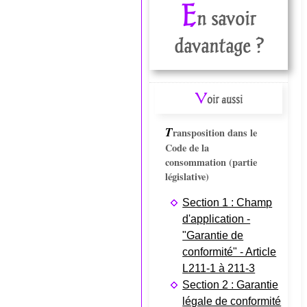
E
n savoir
davantage ?
V
oir aussi
T
ransposition dans le
Code de la
consommation (partie
législative)
Section 1 : Champ
d'application -
"Garantie de
conformité" - Article
L211-1 à 211-3
Section 2 : Garantie
légale de conformité