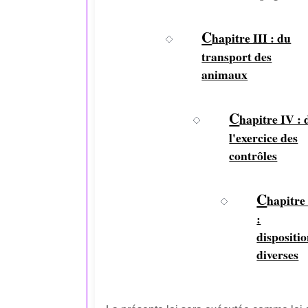
C
hapitre III : du
transport des
animaux
C
hapitre IV : 
l'exercice des
contrôles
C
hapitre
:
dispositi
diverses