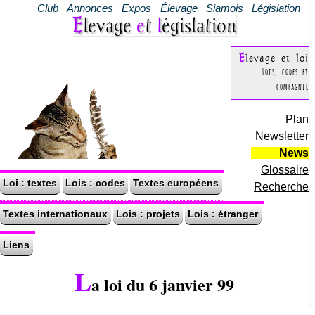
Club
Annonces
Expos
Élevage
Siamois
Législation
Elevage
e
t
l
égislation
Elevage et loi
Lois, codes et
compagnie
Plan
Newsletter
News
Glossaire
Loi : textes
Lois : codes
Textes européens
Recherche
Textes internationaux
Lois : projets
Lois : étranger
Liens
L
a loi du 6 janvier 99