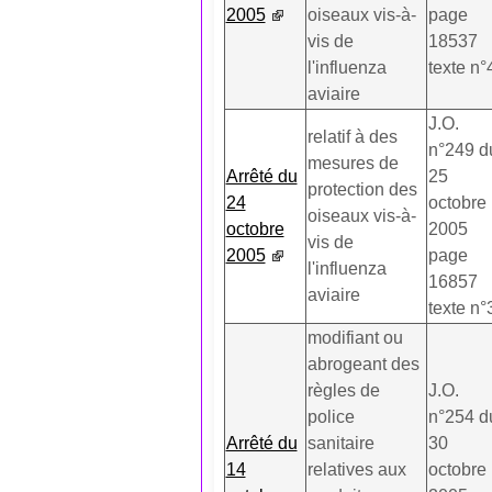
2005
oiseaux vis-à-
page
vis de
18537
l'influenza
texte n°
aviaire
J.O.
relatif à des
n°249 d
mesures de
Arrêté du
25
protection des
24
octobre
oiseaux vis-à-
octobre
2005
vis de
2005
page
l'influenza
16857
aviaire
texte n°
modifiant ou
abrogeant des
règles de
J.O.
police
n°254 d
Arrêté du
sanitaire
30
14
relatives aux
octobre