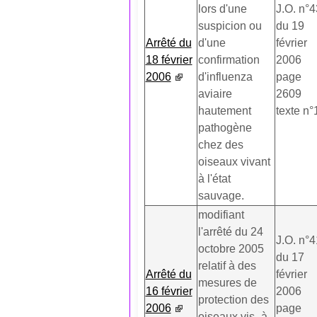
lors d'une
J.O. n°4
suspicion ou
du 19
Arrêté du
d'une
février
18 février
confirmation
2006
2006
d'influenza
page
aviaire
2609
hautement
texte n°
pathogène
chez des
oiseaux vivant
à l'état
sauvage.
modifiant
l'arrêté du 24
J.O. n°4
octobre 2005
du 17
relatif à des
Arrêté du
février
mesures de
16 février
2006
protection des
2006
page
oiseaux vis -à-