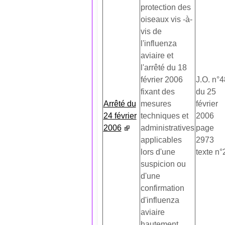
protection des
oiseaux vis -à-
vis de
l'influenza
aviaire et
l'arrêté du 18
février 2006
J.O. n°4
fixant des
du 25
Arrêté du
mesures
février
24 février
techniques et
2006
2006
administratives
page
applicables
2973
lors d'une
texte n°
suspicion ou
d'une
confirmation
d'influenza
aviaire
hautement