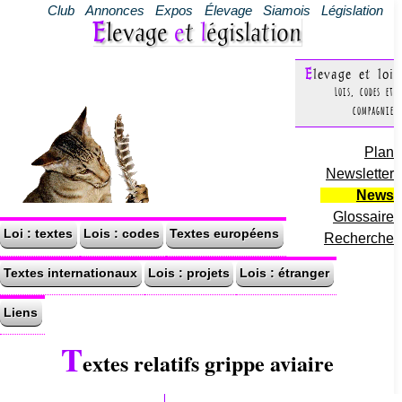
Club
Annonces
Expos
Élevage
Siamois
Législation
Elevage
e
t
l
égislation
Elevage et loi
Lois, codes et
compagnie
Plan
Newsletter
News
Glossaire
Loi : textes
Lois : codes
Textes européens
Recherche
Textes internationaux
Lois : projets
Lois : étranger
Liens
T
extes relatifs grippe aviaire