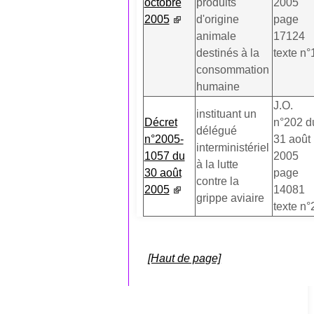
octobre
produits
2005
2005
d'origine
page
animale
17124
destinés à la
texte n°
consommation
humaine
J.O.
instituant un
Décret
n°202 d
délégué
n°2005-
31 août
interministériel
1057 du
2005
à la lutte
30 août
page
contre la
2005
14081
grippe aviaire
texte n°
[Haut de page]