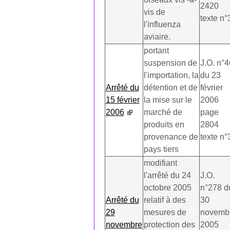
2420
vis de
texte n°
l'influenza
aviaire.
portant
suspension de
J.O. n°4
l'importation, la
du 23
Arrêté du
détention et de
février
15 février
la mise sur le
2006
2006
marché de
page
produits en
2804
provenance de
texte n°
pays tiers
modifiant
l'arrêté du 24
J.O.
octobre 2005
n°278 d
Arrêté du
relatif à des
30
29
mesures de
novemb
novembre
protection des
2005