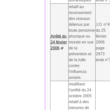
domestiques
texte n°
relatif au
recensement
des oiseaux
détenus par
J.O. n°4
toute personne
du 25
Arrêté du
physique ou
février
24 février
morale en vue
2006
2006
de la
page
prévention et
2973
de la lutte
texte n°
contre
l'influenza
aviaire.
modifiant
l'arrêté du 24
octobre 2005
relatif à des
mesures de