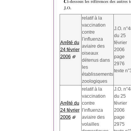
C
i-dessous les références des autres t
J.O.
relatif à la
vaccination
J.O. n°4
contre
du 25
l'influenza
Arrêté du
février
aviaire des
24 février
2006
oiseaux
2006
page
détenus dans
2976
les
texte n°
établissements
zoologiques
relatif à la
J.O. n°4
vaccination
du 25
Arrêté du
contre
février
24 février
l'influenza
2006
2006
aviaire des
page
volailles
2975