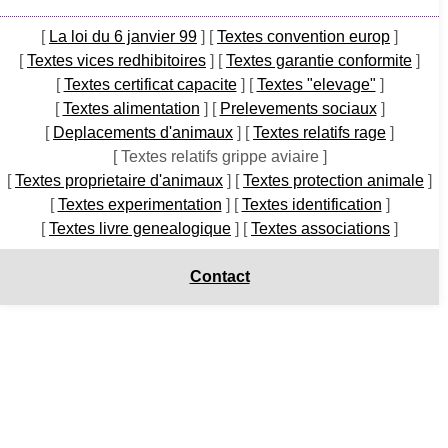
[
La loi du 6 janvier 99
]
[
Textes convention europ
]
[
Textes vices redhibitoires
]
[
Textes garantie conformite
]
[
Textes certificat capacite
]
[
Textes "elevage"
]
[
Textes alimentation
]
[
Prelevements sociaux
]
[
Deplacements d'animaux
]
[
Textes relatifs rage
]
[ Textes relatifs grippe aviaire ]
[
Textes proprietaire d'animaux
]
[
Textes protection animale
]
[
Textes experimentation
]
[
Textes identification
]
[
Textes livre genealogique
]
[
Textes associations
]
Contact