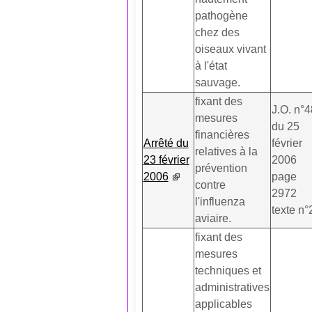
pathogène
chez des
oiseaux vivant
à l'état
sauvage.
fixant des
J.O. n°4
mesures
du 25
financières
Arrêté du
février
relatives à la
23 février
2006
prévention
2006
page
contre
2972
l'influenza
texte n°
aviaire.
fixant des
mesures
techniques et
administratives
applicables