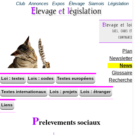
Club
Annonces
Expos
Élevage
Siamois
Législation
Elevage
e
t
l
égislation
Elevage et loi
Lois, codes et
compagnie
Plan
Newsletter
News
Glossaire
Loi : textes
Lois : codes
Textes européens
Recherche
Textes internationaux
Lois : projets
Lois : étranger
Liens
P
relevements sociaux