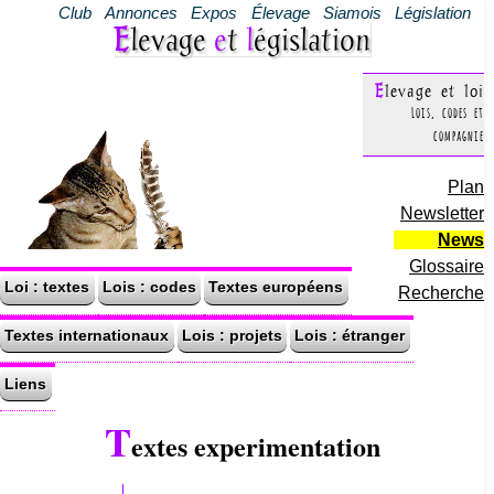
Club
Annonces
Expos
Élevage
Siamois
Législation
Elevage
e
t
l
égislation
Elevage et loi
Lois, codes et
compagnie
Plan
Newsletter
News
Glossaire
Loi : textes
Lois : codes
Textes européens
Recherche
Textes internationaux
Lois : projets
Lois : étranger
Liens
T
extes experimentation