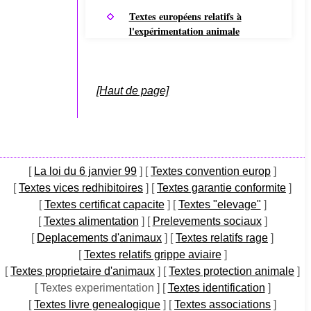
Textes européens relatifs à
l'expérimentation animale
[Haut de page]
[
La loi du 6 janvier 99
]
[
Textes convention europ
]
[
Textes vices redhibitoires
]
[
Textes garantie conformite
]
[
Textes certificat capacite
]
[
Textes "elevage"
]
[
Textes alimentation
]
[
Prelevements sociaux
]
[
Deplacements d'animaux
]
[
Textes relatifs rage
]
[
Textes relatifs grippe aviaire
]
[
Textes proprietaire d'animaux
]
[
Textes protection animale
]
[ Textes experimentation ]
[
Textes identification
]
[
Textes livre genealogique
]
[
Textes associations
]