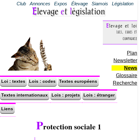
Club
Annonces
Expos
Élevage
Siamois
Législation
Elevage
e
t
l
égislation
Elevage et loi
Lois, codes et
compagnie
Plan
Newsletter
News
Glossaire
Loi : textes
Lois : codes
Textes européens
Recherche
Textes internationaux
Lois : projets
Lois : étranger
Liens
P
rotection sociale 1