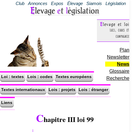
Club
Annonces
Expos
Élevage
Siamois
Législation
Elevage
e
t
l
égislation
Elevage et loi
Lois, codes et
compagnie
Plan
Newsletter
News
Glossaire
Loi : textes
Lois : codes
Textes européens
Recherche
Textes internationaux
Lois : projets
Lois : étranger
Liens
C
hapitre III loi 99