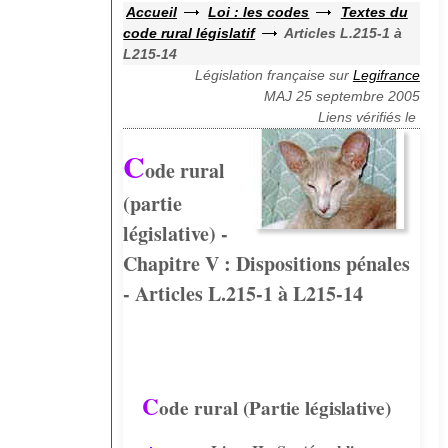
Accueil
Loi : les codes
Textes du
code rural législatif
Articles L.215-1 à
L215-14
Législation française sur
Legifrance
MAJ 25 septembre 2005
Liens vérifiés le
C
ode rural
(partie
législative) -
Chapitre V : Dispositions pénales
- Articles L.215-1 à L215-14
C
ode rural (Partie législative)