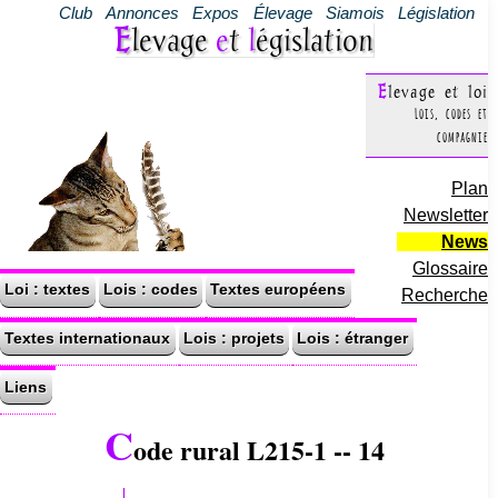
Club
Annonces
Expos
Élevage
Siamois
Législation
Elevage
e
t
l
égislation
Elevage et loi
Lois, codes et
compagnie
Plan
Newsletter
News
Glossaire
Loi : textes
Lois : codes
Textes européens
Recherche
Textes internationaux
Lois : projets
Lois : étranger
Liens
C
ode rural L215-1 -- 14