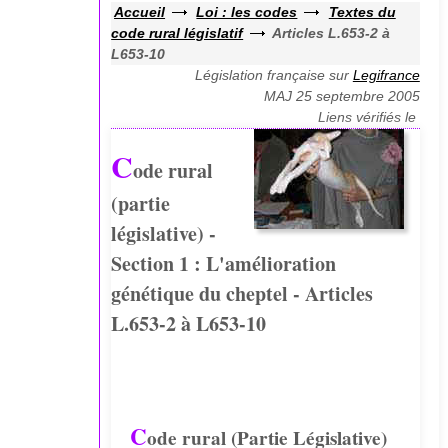
Accueil
Loi : les codes
Textes du
code rural législatif
Articles L.653-2 à
L653-10
Législation française sur
Legifrance
MAJ 25 septembre 2005
Liens vérifiés le
C
ode rural
(partie
législative) -
Section 1 : L'amélioration
génétique du cheptel - Articles
L.653-2 à L653-10
C
ode rural (Partie Législative)