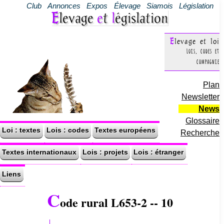
Club
Annonces
Expos
Élevage
Siamois
Législation
Elevage
e
t
l
égislation
Elevage et loi
Lois, codes et
compagnie
Plan
Newsletter
News
Glossaire
Loi : textes
Lois : codes
Textes européens
Recherche
Textes internationaux
Lois : projets
Lois : étranger
Liens
C
ode rural L653-2 -- 10