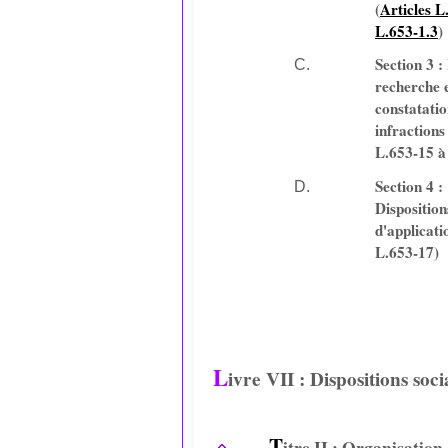
(
Articles L
L.653-1.3
)
Section 3 :
recherche e
constatatio
infractions
L.653-15 à
Section 4 :
Disposition
d'applicati
L.653-17)
L
ivre VII : Dispositions soci
T
itre II : Organisation