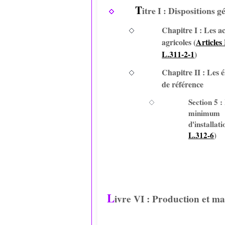
T
itre I : Dispositions g
Chapitre I : Les ac
agricoles (
Articles
L.311-2-1
)
Chapitre II : Les 
de référence
Section 5 :
minimum
d'installati
L.312-6
)
L
ivre VI : Production et m