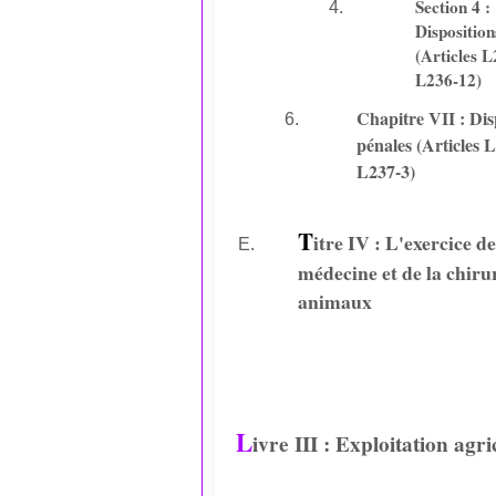
Section 4 :
Disposition
(Articles L
L236-12)
Chapitre VII : Dis
pénales (Articles 
L237-3)
T
itre IV : L'exercice de
médecine et de la chiru
animaux
L
ivre III : Exploitation agri