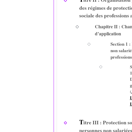
des régimes de protecti
sociale des professions 
Chapitre II : Ch
d’application
Section 1 :
non salarié
professions
S
1
D
g
(
L
L
T
itre III : Protection s
personnes non salariées