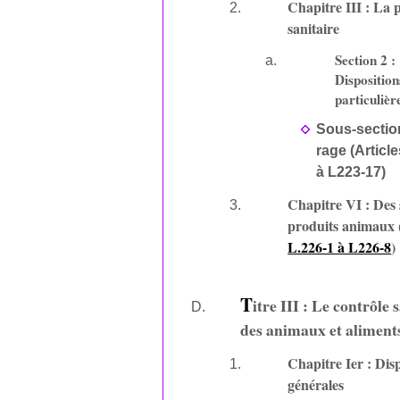
Chapitre III : La p
sanitaire
Section 2 :
Disposition
particulièr
Sous-section
rage (Articl
à L223-17)
Chapitre VI : Des 
produits animaux 
L.226-1 à L226-8
)
T
itre III : Le contrôle 
des animaux et aliment
Chapitre Ier : Dis
générales