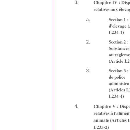
Chapitre IV : Disp
relatives aux éleva
Section 1 :
d'élevage (
L234-1)
Section 2 :
Substances 
ou régleme
(Article L2
Section 3 
de police
administra
(Articles L
L234-4)
Chapitre V : Dispo
relatives à l'alimen
animale (Articles 
L235-2)