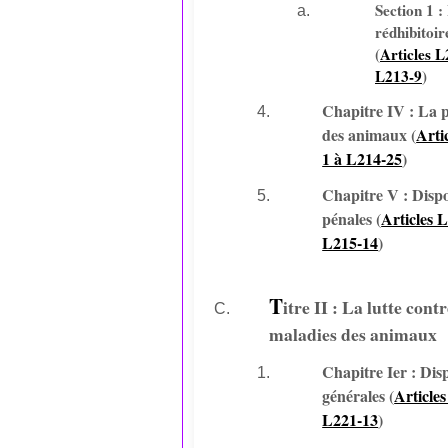
Section 1 :
rédhibitoir
(
Articles L
L213-9
)
Chapitre IV : La p
des animaux (
Arti
1 à L214-25
)
Chapitre V : Dispo
pénales (
Articles 
L215-14
)
T
itre II : La lutte contr
maladies des animaux
Chapitre Ier : Dis
générales (
Article
L221-13
)