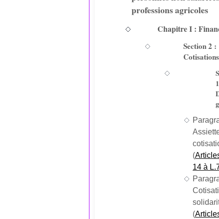
professions agricoles
Chapitre I : Fina
Section 2 :
Cotisations
S
1
D
g
Paragra
Assiett
cotisat
(
Article
14 à L.
Paragra
Cotisat
solidari
(
Article