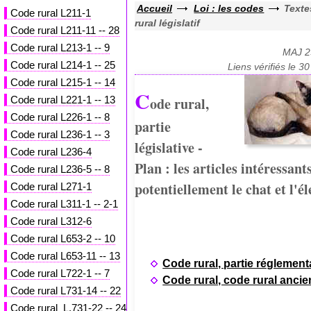
Accueil
Loi : les codes
Texte
Code rural L211-1
rural législatif
Code rural L211-11 -- 28
Code rural L213-1 -- 9
MAJ 2
Code rural L214-1 -- 25
Liens vérifiés le 
Code rural L215-1 -- 14
C
Code rural L221-1 -- 13
ode rural,
Code rural L226-1 -- 8
partie
Code rural L236-1 -- 3
législative -
Code rural L236-4
Plan : les articles intéressant
Code rural L236-5 -- 8
potentiellement le chat et l'é
Code rural L271-1
Code rural L311-1 -- 2-1
Code rural L312-6
Code rural L653-2 -- 10
Code rural L653-11 -- 13
Code rural, partie réglement
Code rural L722-1 -- 7
Code rural, code rural ancie
Code rural L731-14 -- 22
Code rural L.731-22 -- 24