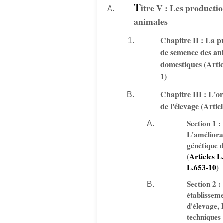
T
itre V : Les producti
animales
Chapitre II : La p
de semence des a
domestiques (Artic
1)
Chapitre III : L'o
de l'élevage (Artic
Section 1 :
L'améliora
génétique d
(
Articles L
L.653-10
)
Section 2 :
établissem
d'élevage, l
techniques