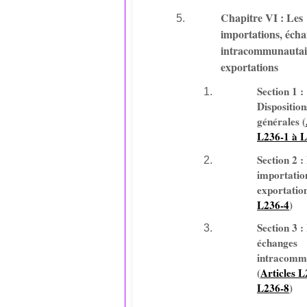
Chapitre VI : Les
importations, éch
intracommunautair
exportations
Section 1 :
Disposition
générales (
L236-1 à 
Section 2 :
importatio
exportation
L236-4
)
Section 3 :
échanges
intracomm
(
Articles L
L236-8
)