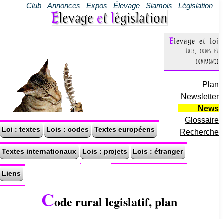
Club
Annonces
Expos
Élevage
Siamois
Législation
Elevage
e
t
l
égislation
Elevage et loi
Lois, codes et
compagnie
Plan
Newsletter
News
Glossaire
Loi : textes
Lois : codes
Textes européens
Recherche
Textes internationaux
Lois : projets
Lois : étranger
Liens
C
ode rural legislatif, plan