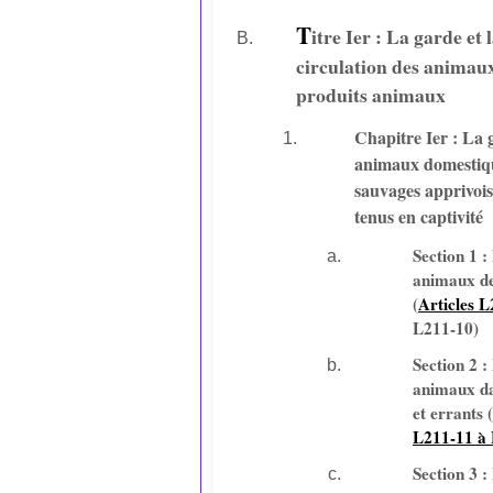
T
itre Ier : La garde et 
circulation des animaux
produits animaux
Chapitre Ier : La 
animaux domestiqu
sauvages apprivois
tenus en captivité
Section 1 :
animaux de
(
Articles L
L211-10)
Section 2 :
animaux d
et errants (
L211-11 à
Section 3 