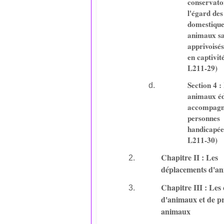
conservato
l'égard de
domestique
animaux s
apprivoisés
en captivit
L211-29)
Section 4 :
animaux é
accompagn
personnes
handicapée
L211-30)
Chapitre II : Les
déplacements d'a
Chapitre III : Les 
d'animaux et de p
animaux