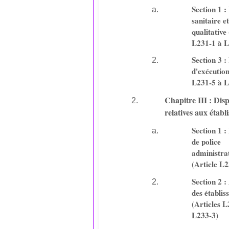
Section 1 :
sanitaire et
qualitative
L231-1 à L
Section 3 
d'exécution
L231-5 à L
Chapitre III : Disp
relatives aux établ
Section 1 
de police
administra
(Article L2
Section 2 
des établis
(Articles L
L233-3)