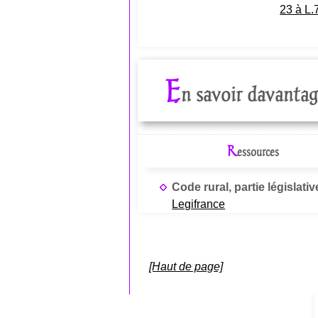
23 à L.
E
n savoir davantag
R
essources
Code rural, partie législativ
Legifrance
[Haut de page]