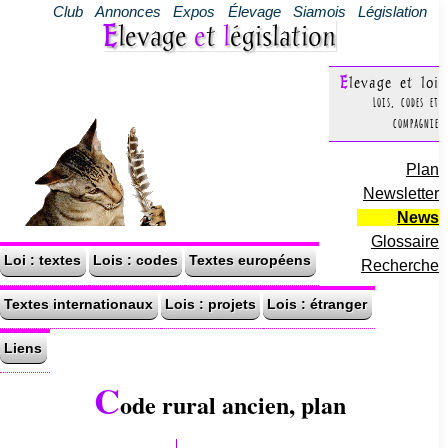
Club
Annonces
Expos
Élevage
Siamois
Législation
Elevage
e
t
l
égislation
Elevage et loi
Lois, codes et
compagnie
Plan
Newsletter
News
Glossaire
Loi : textes
Lois : codes
Textes européens
Recherche
Textes internationaux
Lois : projets
Lois : étranger
Liens
C
ode rural ancien, plan