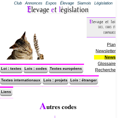
Club
Annonces
Expos
Élevage
Siamois
Législation
Elevage
e
t
l
égislation
Elevage et loi
Lois, codes et
compagnie
Plan
Newsletter
News
Glossaire
Loi : textes
Lois : codes
Textes européens
Recherche
Textes internationaux
Lois : projets
Lois : étranger
Liens
A
utres codes