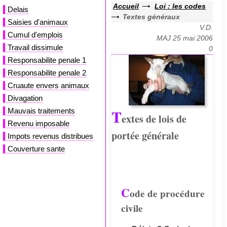
Accueil
Loi : les codes
Delais
Textes généraux
Saisies d'animaux
V.D.
Cumul d'emplois
MAJ 25 mai 2006
Travail dissimule
0
Responsabilite penale 1
Responsabilite penale 2
Cruaute envers animaux
Divagation
T
Mauvais traitements
extes de lois de
Revenu imposable
portée générale
Impots revenus distribues
Couverture sante
C
ode de procédure
civile