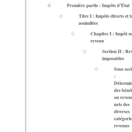
Première partie : Impôts d’État
Titre I : Impôts directs et 
assimilées
Chapitre I : Impôt su
revenu
Section II : R
imposables
Sous sect
:
Détermin
des bénéf
ou reven
nets des
diverses
catégorie
revenus