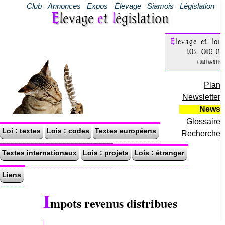
Club
Annonces
Expos
Élevage
Siamois
Législation
Elevage
e
t
l
égislation
Elevage et loi
Lois, codes et
compagnie
Plan
Newsletter
News
Glossaire
Loi : textes
Lois : codes
Textes européens
Recherche
Textes internationaux
Lois : projets
Lois : étranger
Liens
I
mpots revenus distribues