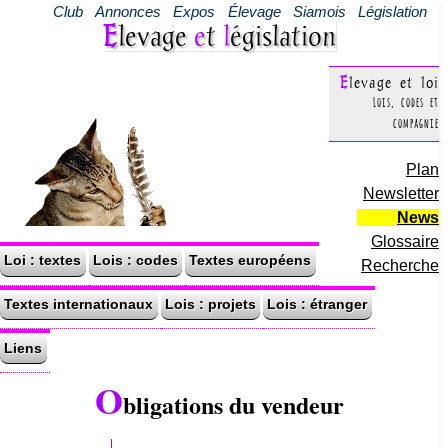
Club
Annonces
Expos
Élevage
Siamois
Législation
Elevage
e
t
l
égislation
Elevage et loi
Lois, codes et
compagnie
Plan
Newsletter
News
Glossaire
Loi : textes
Lois : codes
Textes européens
Recherche
Textes internationaux
Lois : projets
Lois : étranger
Liens
O
bligations du vendeur