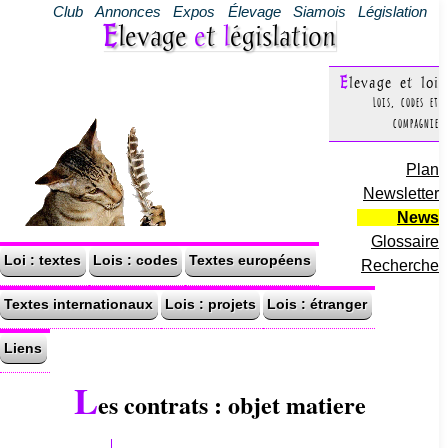
Club
Annonces
Expos
Élevage
Siamois
Législation
Elevage
e
t
l
égislation
Elevage et loi
Lois, codes et
compagnie
Plan
Newsletter
News
Glossaire
Loi : textes
Lois : codes
Textes européens
Recherche
Textes internationaux
Lois : projets
Lois : étranger
Liens
L
es contrats : objet matiere