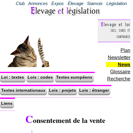
Club
Annonces
Expos
Élevage
Siamois
Législation
Elevage
e
t
l
égislation
Elevage et loi
Lois, codes et
compagnie
Plan
Newsletter
News
Glossaire
Loi : textes
Lois : codes
Textes européens
Recherche
Textes internationaux
Lois : projets
Lois : étranger
Liens
C
onsentement de la vente