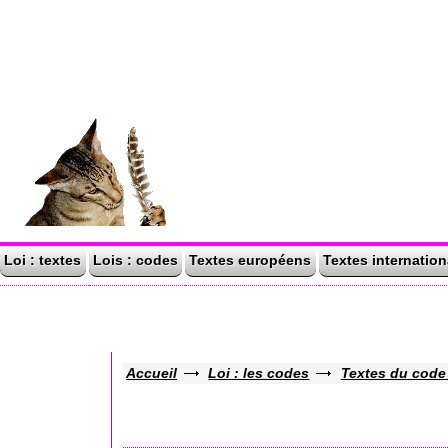
Loi : textes
Lois : codes
Textes européens
Textes internatio
Accueil
Loi : les codes
Textes du code 