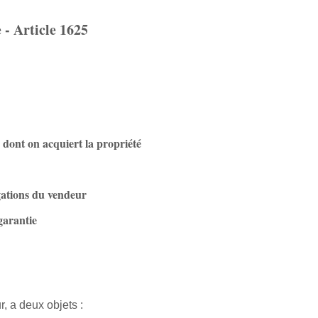
e - Article 1625
s dont on acquiert la propriété
gations du vendeur
 garantie
r, a deux objets :