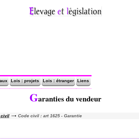
Elevage
e
t
l
égislation
naux
Lois : projets
Lois : étranger
Liens
G
aranties du vendeur
civil
Code civil : art 1625 - Garantie