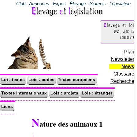
Club
Annonces
Expos
Élevage
Siamois
Législation
Elevage
e
t
l
égislation
Elevage et loi
Lois, codes et
compagnie
Plan
Newsletter
News
Glossaire
Loi : textes
Lois : codes
Textes européens
Recherche
Textes internationaux
Lois : projets
Lois : étranger
Liens
N
ature des animaux 1