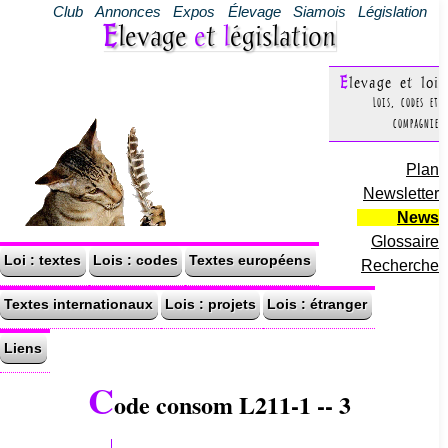
Club
Annonces
Expos
Élevage
Siamois
Législation
Elevage
e
t
l
égislation
Elevage et loi
Lois, codes et
compagnie
Plan
Newsletter
News
Glossaire
Loi : textes
Lois : codes
Textes européens
Recherche
Textes internationaux
Lois : projets
Lois : étranger
Liens
C
ode consom L211-1 -- 3