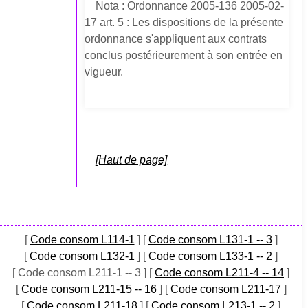
Nota : Ordonnance 2005-136 2005-02-
17 art. 5 : Les dispositions de la présente
ordonnance s'appliquent aux contrats
conclus postérieurement à son entrée en
vigueur.
[Haut de page]
[
Code consom L114-1
]
[
Code consom L131-1 -- 3
]
[
Code consom L132-1
]
[
Code consom L133-1 -- 2
]
[ Code consom L211-1 -- 3 ]
[
Code consom L211-4 -- 14
]
[
Code consom L211-15 -- 16
]
[
Code consom L211-17
]
[
Code consom L211-18
]
[
Code consom L213-1 -- 2
]