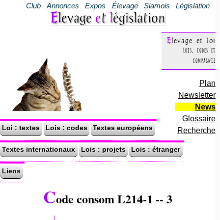
Club
Annonces
Expos
Élevage
Siamois
Législation
Elevage
e
t
l
égislation
Elevage et loi
Lois, codes et
compagnie
Plan
Newsletter
News
Glossaire
Loi : textes
Lois : codes
Textes européens
Recherche
Textes internationaux
Lois : projets
Lois : étranger
Liens
C
ode consom L214-1 -- 3