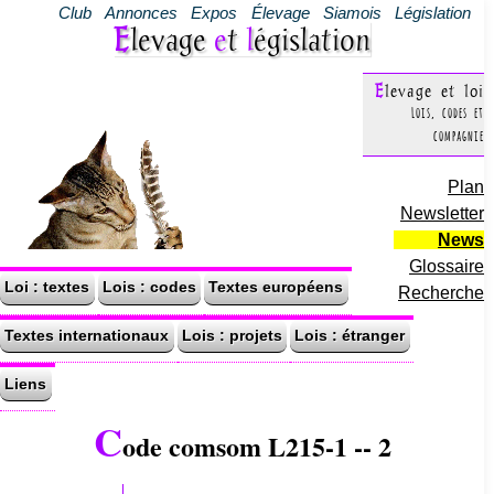
Club
Annonces
Expos
Élevage
Siamois
Législation
Elevage
e
t
l
égislation
Elevage et loi
Lois, codes et
compagnie
Plan
Newsletter
News
Glossaire
Loi : textes
Lois : codes
Textes européens
Recherche
Textes internationaux
Lois : projets
Lois : étranger
Liens
C
ode comsom L215-1 -- 2