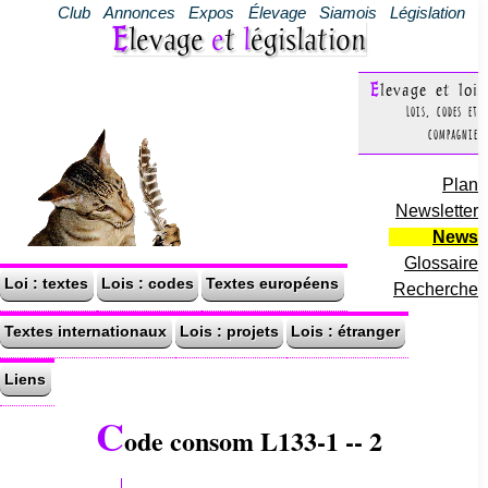
Club
Annonces
Expos
Élevage
Siamois
Législation
Elevage
e
t
l
égislation
Elevage et loi
Lois, codes et
compagnie
Plan
Newsletter
News
Glossaire
Loi : textes
Lois : codes
Textes européens
Recherche
Textes internationaux
Lois : projets
Lois : étranger
Liens
C
ode consom L133-1 -- 2