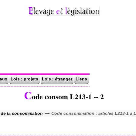
Elevage
e
t
l
égislation
naux
Lois : projets
Lois : étranger
Liens
C
ode consom L213-1 -- 2
 de la consommation
Code consommation : articles L213-1 à 