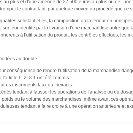
au plus et d'une amende de 37 500 euros au plus ou de l'une 
 tromper le contractant, par quelque moyen ou procédé que ce soi
es qualités substantielles, la composition ou la teneur en princip
 sur leur identité par la livraison d'une marchandise autre que la
s inhérents à l'utilisation du produit, les contrôles effectués, le
 portées au double :
u pour conséquence de rendre l'utilisation de la marchandise dan
 à l'article L. 213-1 ont été commis :
autres instruments faux ou inexacts ;
cédés tendant à fausser les opérations de l'analyse ou du dosa
e poids ou le volume des marchandises, même avant ces opérat
auduleuses tendant à faire croire à une opération antérieure et ex