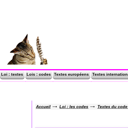
Loi : textes
Lois : codes
Textes européens
Textes internatio
Accueil
Loi : les codes
Textes du code