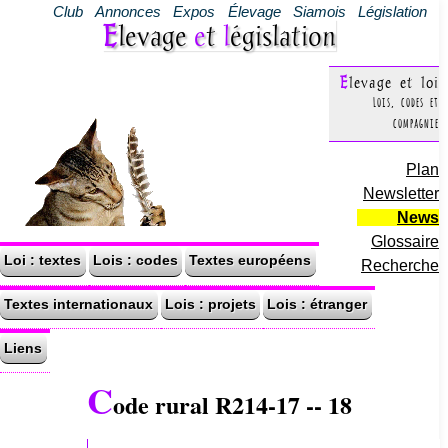
Club
Annonces
Expos
Élevage
Siamois
Législation
Elevage
e
t
l
égislation
Elevage et loi
Lois, codes et
compagnie
Plan
Newsletter
News
Glossaire
Loi : textes
Lois : codes
Textes européens
Recherche
Textes internationaux
Lois : projets
Lois : étranger
Liens
C
ode rural R214-17 -- 18