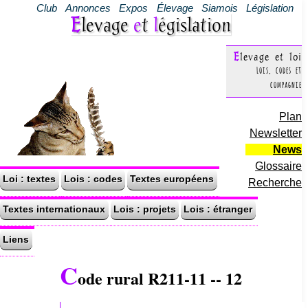
Club
Annonces
Expos
Élevage
Siamois
Législation
Elevage
e
t
l
égislation
Elevage et loi
Lois, codes et
compagnie
Plan
Newsletter
News
Glossaire
Loi : textes
Lois : codes
Textes européens
Recherche
Textes internationaux
Lois : projets
Lois : étranger
Liens
C
ode rural R211-11 -- 12