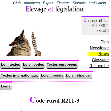
Club
Annonces
Expos
Élevage
Siamois
Législation
Elevage
e
t
l
égislation
Elevage et loi
Lois, codes et
compagnie
Plan
Newsletter
News
Glossaire
Loi : textes
Lois : codes
Textes européens
Recherche
Textes internationaux
Lois : projets
Lois : étranger
Liens
C
ode rural R211-3