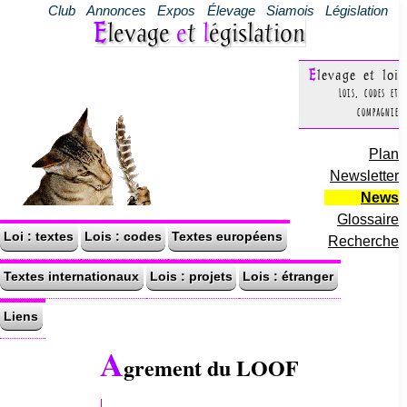
Club
Annonces
Expos
Élevage
Siamois
Législation
Elevage
e
t
l
égislation
Elevage et loi
Lois, codes et
compagnie
Plan
Newsletter
News
Glossaire
Loi : textes
Lois : codes
Textes européens
Recherche
Textes internationaux
Lois : projets
Lois : étranger
Liens
A
grement du LOOF