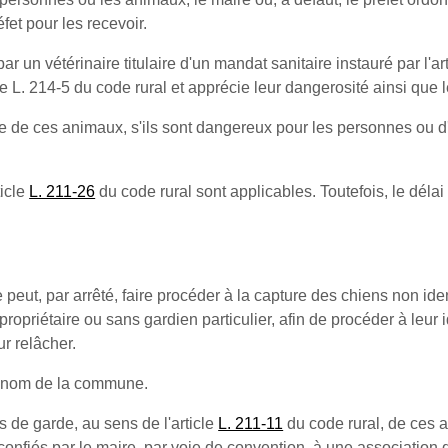
fet pour les recevoir.
un vétérinaire titulaire d'un mandat sanitaire instauré par l'arti
cle L. 214-5 du code rural et apprécie leur dangerosité ainsi que 
asie de ces animaux, s'ils sont dangereux pour les personnes ou
ticle
L. 211-26
du code rural sont applicables. Toutefois, le délai
peut, par arrêté, faire procéder à la capture des chiens non iden
opriétaire ou sans gardien particulier, afin de procéder à leur i
ur relâcher.
au nom de la commune.
ns de garde, au sens de l'article
L. 211-11
du code rural, de ces 
confiés par le maire, par voie de convention, à une association