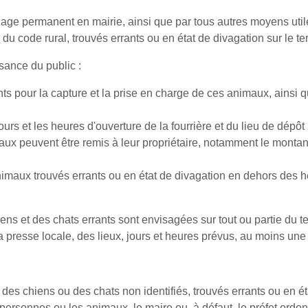
chage permanent en mairie, ainsi que par tous autres moyens uti
2
du code rural, trouvés errants ou en état de divagation sur le te
sance du public :
pour la capture et la prise en charge de ces animaux, ainsi que 
urs et les heures d'ouverture de la fourrière et du lieu de dépôt
ux peuvent être remis à leur propriétaire, notamment le montant 
maux trouvés errants ou en état de divagation en dehors des heu
 et des chats errants sont envisagées sur tout ou partie du ter
 la presse locale, des lieux, jours et heures prévus, au moins 
des chiens ou des chats non identifiés, trouvés errants ou en é
ersonnes ou les animaux, le maire ou, à défaut, le préfet ordonn