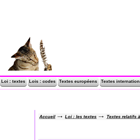
Loi : textes
Lois : codes
Textes européens
Textes internatio
Accueil
Loi : les textes
Textes relatifs 