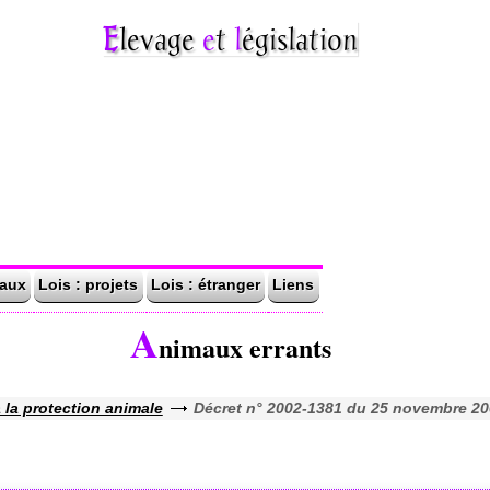
Elevage
e
t
l
égislation
naux
Lois : projets
Lois : étranger
Liens
A
nimaux errants
à la protection animale
Décret n° 2002-1381 du 25 novembre 2