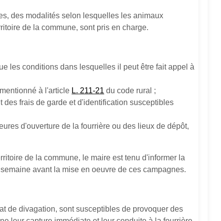
les, des modalités selon lesquelles les animaux
rritoire de la commune, sont pris en charge.
les conditions dans lesquelles il peut être fait appel à
 mentionné à l'article
L. 211-21
du code rural ;
des frais de garde et d'identification susceptibles
res d'ouverture de la fourrière ou des lieux de dépôt,
ritoire de la commune, le maire est tenu d'informer la
une semaine avant la mise en oeuvre de ces campagnes.
tat de divagation, sont susceptibles de provoquer des
e leur capture immédiate et leur conduite à la fourrière