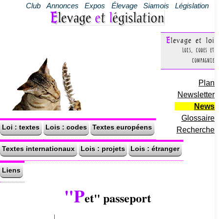
Club
Annonces
Expos
Élevage
Siamois
Législation
Elevage
e
t
l
égislation
Elevage et loi
Lois, codes et
compagnie
Plan
Newsletter
News
Glossaire
Loi : textes
Lois : codes
Textes européens
Recherche
Textes internationaux
Lois : projets
Lois : étranger
Liens
"P
et" passeport