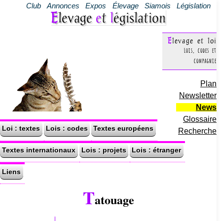
Club
Annonces
Expos
Élevage
Siamois
Législation
Elevage
e
t
l
égislation
Elevage et loi
Lois, codes et
compagnie
Plan
Newsletter
News
Glossaire
Loi : textes
Lois : codes
Textes européens
Recherche
Textes internationaux
Lois : projets
Lois : étranger
Liens
T
atouage