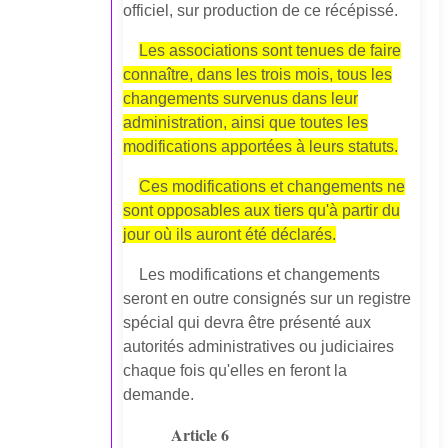
officiel, sur production de ce récépissé.
Les associations sont tenues de faire
connaître, dans les trois mois, tous les
changements survenus dans leur
administration, ainsi que toutes les
modifications apportées à leurs statuts.
Ces modifications et changements ne
sont opposables aux tiers qu'à partir du
jour où ils auront été déclarés.
Les modifications et changements
seront en outre consignés sur un registre
spécial qui devra être présenté aux
autorités administratives ou judiciaires
chaque fois qu'elles en feront la
demande.
Article 6