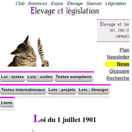
Club
Annonces
Expos
Élevage
Siamois
Législation
Elevage
e
t
l
égislation
Elevage et loi
Lois, codes et
compagnie
Plan
Newsletter
News
Glossaire
Loi : textes
Lois : codes
Textes européens
Recherche
Textes internationaux
Lois : projets
Lois : étranger
Liens
L
oi du 1 juillet 1901